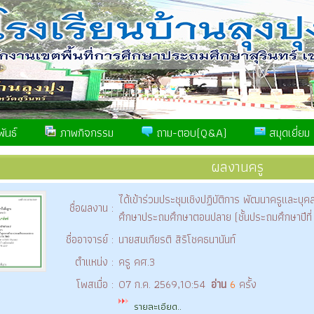
ันธ์
ภาพกิจกรรม
ถาม-ตอบ(Q&A)
สมุดเยี่ยม
ผลงานครู
ได้เข้าร่วมประชุมเชิงปฏิบัติการ พัฒนาครูและบุ
ชื่อผลงาน :
ศึกษาประถมศึกษาตอนปลาย (ชั้นประถมศึกษาปีที
ชื่ออาจารย์ :
นายสมเกียรติ สิริโชคธนานันท์
ตำแหน่ง :
ครู คศ.3
โพสเมื่อ :
07 ก.ค. 2569,10:54
อ่าน
6
ครั้ง
รายละเอียด..