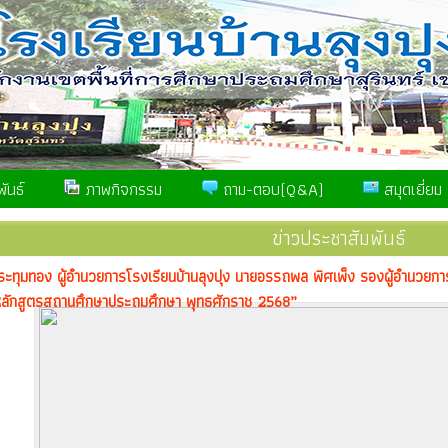
ันธ์
ภาพกิจกรรม
ถาม-ตอบ(Q&A)
สมุดเยี่ยม
ข่าวประชาสัมพันธ์
ะทุมทอง ผู้อำนวยการโรงเรียนบ้านลุงปุง นายอรรถพล พิศเพ็ง รองผู้อำนวยกา
ลักสูตรสถานศึกษาประถมศึกษา พุทธศักราช 2568”